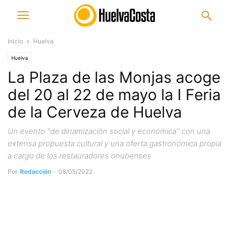
Inicio
Huelva
Huelva
La Plaza de las Monjas acoge
del 20 al 22 de mayo la I Feria
de la Cerveza de Huelva
Un evento "de dinamización social y económica" con una
extensa propuesta cultural y una oferta gastronómica propia
a cargo de los restauradores onubenses
Por
Redacción
-
08/05/2022