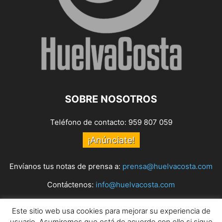
SOBRE NOSOTROS
Teléfono de contacto: 959 807 059
¡Anúnciate!
Envíanos tus notas de prensa a:
prensa@huelvacosta.com
Contáctenos:
info@huelvacosta.com
Este sitio web usa cookies para mejorar su experiencia de
SÍGUENOS
usuario. Asumiremos que está de acuerdo con ello si sigue