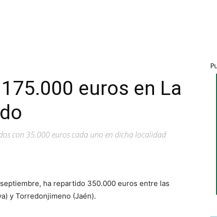
P
 175.000 euros en La
ado
os con 35.000 euros cada uno en dicha localidad
 septiembre, ha repartido 350.000 euros entre las
a) y Torredonjimeno (Jaén).