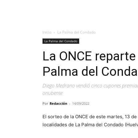
Inicio
La Palma del Condado
La Palma del Condado
La ONCE reparte
Palma del Cond
Diego Medrano vendió cinco cupones premiad
onubense
Por
Redacción
-
14/09/2022
El sorteo de la ONCE de este martes, 13 de
localidades de La Palma del Condado (Huelv