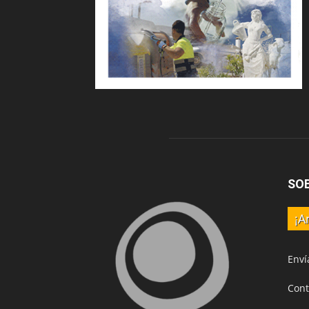
SO
¡A
Enví
Cont