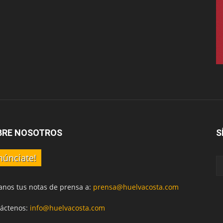
BRE NOSOTROS
S
núnciate!
anos tus notas de prensa a:
prensa@huelvacosta.com
áctenos:
info@huelvacosta.com