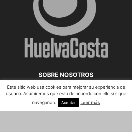
SOBRE NOSOTROS
Este sitio web usa cookies para mejorar su experiencia de
Teléfono de contacto: 959 807 059
usuario. Asumiremos que está de acuerdo con ello si sigue
¡Anúnciate!
navegando.
Leer más
Aceptar
Envíanos tus notas de prensa a:
prensa@huelvacosta.com
Contáctenos:
info@huelvacosta.com