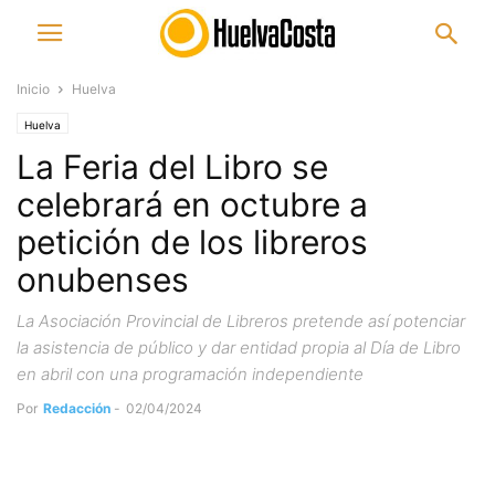
Inicio
Huelva
Huelva
La Feria del Libro se
celebrará en octubre a
petición de los libreros
onubenses
La Asociación Provincial de Libreros pretende así potenciar
la asistencia de público y dar entidad propia al Día de Libro
en abril con una programación independiente
Por
Redacción
-
02/04/2024