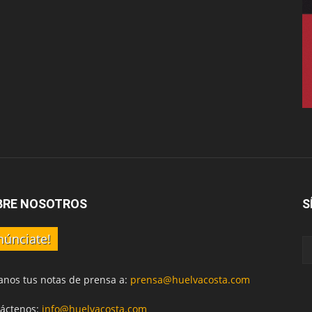
BRE NOSOTROS
S
núnciate!
anos tus notas de prensa a:
prensa@huelvacosta.com
áctenos:
info@huelvacosta.com