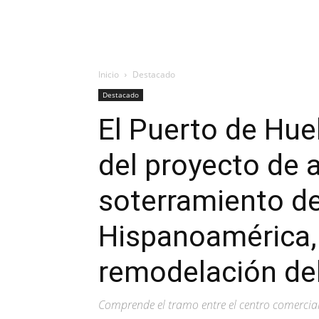
Inicio
Destacado
Destacado
El Puerto de Huel
del proyecto de 
soterramiento de
Hispanoamérica, 
remodelación de
Comprende el tramo entre el centro comercia