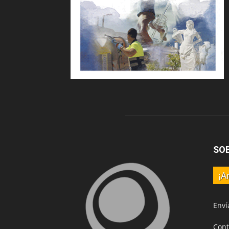
SO
¡A
Enví
Cont