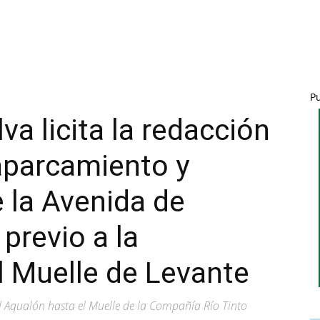
P
va licita la redacción
aparcamiento y
 la Avenida de
previo a la
l Muelle de Levante
l Aqualón hasta el Muelle de la Compañía Río Tinto