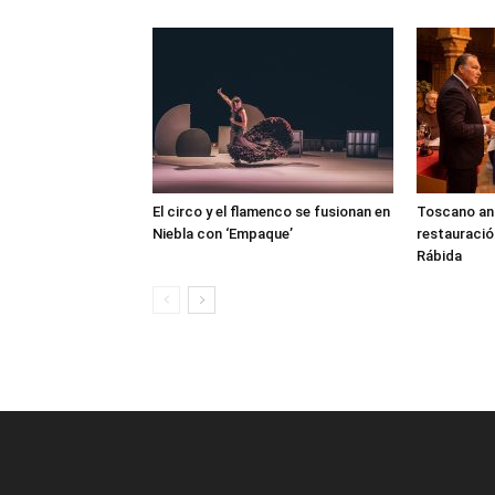
El circo y el flamenco se fusionan en
Toscano anun
Niebla con ‘Empaque’
restauració
Rábida