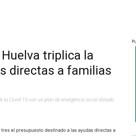
P
Huelva triplica la
s directas a familias
 de la Covid-19 con un plan de emergencia social dotado
 tres el presupuesto destinado a las ayudas directas a