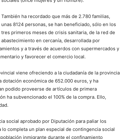
sociales (once mujeres y un hombre).
También ha recordado que más de 2.780 familias,
unas 8124 personas, se han beneficiado, sólo en los
tres primeros meses de crisis sanitaria, de la red de
abastecimiento en cercanía, desarrollada por
ntamientos y a través de acuerdos con supermercados y
limentario y favorecer el comercio local.
rovincial viene ofreciendo a la ciudadanía de la provincia
na dotación económica de 652.000 euros, y ha
yan podido proveerse de artículos de primera
ión ha subvencionado el 100% de la compra. Ello,
dad.
ia social aprobado por Diputación para paliar los
 lo completa un plan especial de contingencia social
a población inmigrante durante el confinamiento