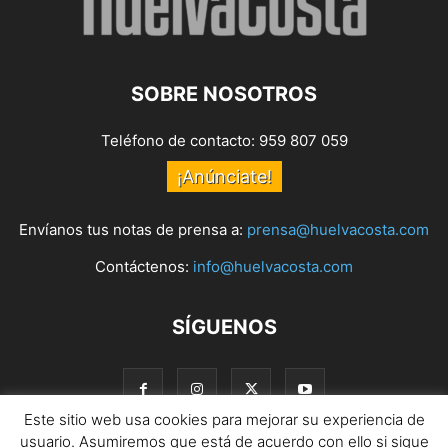
SOBRE NOSOTROS
Teléfono de contacto: 959 807 059
¡Anúnciate!
Envíanos tus notas de prensa a:
prensa@huelvacosta.com
Contáctenos:
info@huelvacosta.com
SÍGUENOS
Este sitio web usa cookies para mejorar su experiencia de
usuario. Asumiremos que está de acuerdo con ello si sigue