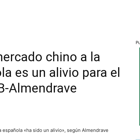
P
mercado chino a la
a es un alivio para el
B-Almendrave
a española «ha sido un alivio», según Almendrave