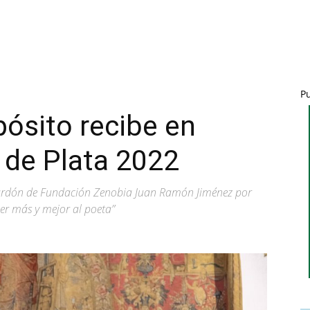
P
ósito recibe en
l de Plata 2022
ardón de Fundación Zenobia Juan Ramón Jiménez por
er más y mejor al poeta”