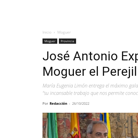
Inicio
Moguer
Moguer
Provincia
José Antonio Exp
Moguer el Pereji
María Eugenia Limón entrega el máximo gal
“su incansable trabajo que nos permite conoc
Por
Redacción
-
26/10/2022