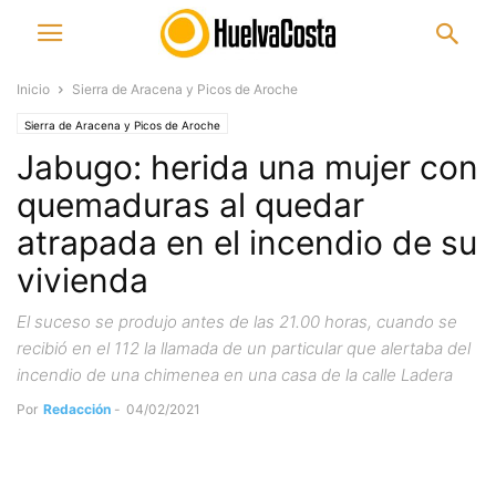
Inicio
Sierra de Aracena y Picos de Aroche
Sierra de Aracena y Picos de Aroche
Jabugo: herida una mujer con
quemaduras al quedar
atrapada en el incendio de su
vivienda
El suceso se produjo antes de las 21.00 horas, cuando se
recibió en el 112 la llamada de un particular que alertaba del
incendio de una chimenea en una casa de la calle Ladera
Por
Redacción
-
04/02/2021