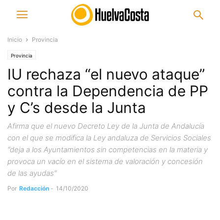
Inicio
Provincia
Provincia
IU rechaza “el nuevo ataque”
contra la Dependencia de PP
y C’s desde la Junta
Afirma que el nuevo Decreto Ley de la Junta de Andalucía
con el que se modifica la Ley andaluza de Servicios Sociales
“deja a los Ayuntamientos sin competencias en la materia y
provoca un vacío en el sistema de valoración y concesión
de las ayudas”
Por
Redacción
-
14/10/2020