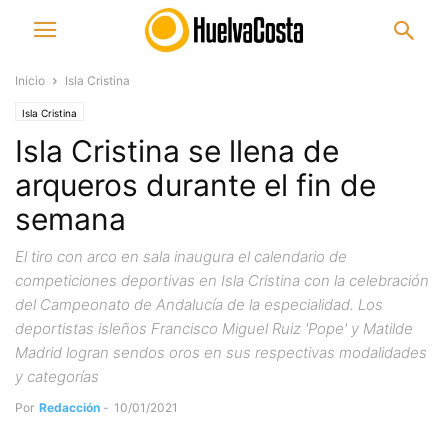
Inicio
Isla Cristina
Isla Cristina
Isla Cristina se llena de
arqueros durante el fin de
semana
El tiro con arco en sala inaugura el calendario de
competiciones deportivas en Isla Cristina con la celebración
del Campeonato de Andalucía de la especialidad. Los
deportistas isleños Francisco Miguel Ruiz 'Pope' y Matilde
Madrid logran sendos oros en sus respectivas modalidades
y categorías
Por
Redacción
-
10/01/2021