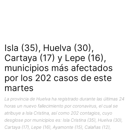
Isla (35), Huelva (30),
Cartaya (17) y Lepe (16),
municipios más afectados
por los 202 casos de este
martes
La provincia de Huelva ha registrado durante las últimas 24
horas un nuevo fallecimiento por coronavirus, el cual se
atribuye a Isla Cristina, así como 202 contagios, cuyo
desglose por municipios es: Isla Cristina (35), Huelva (30),
Cartaya (17), Lepe (16), Ayamonte (15), Calañas (12),