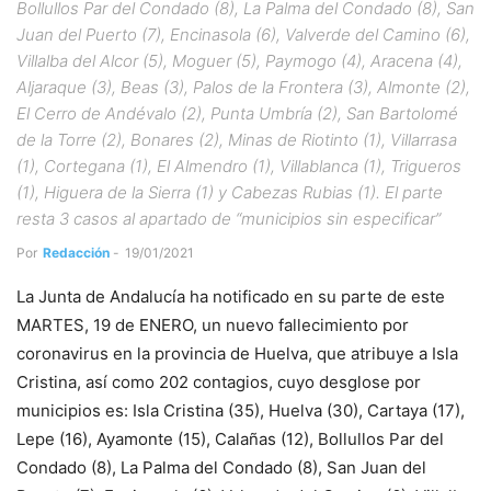
Bollullos Par del Condado (8), La Palma del Condado (8), San
Juan del Puerto (7), Encinasola (6), Valverde del Camino (6),
Villalba del Alcor (5), Moguer (5), Paymogo (4), Aracena (4),
Aljaraque (3), Beas (3), Palos de la Frontera (3), Almonte (2),
El Cerro de Andévalo (2), Punta Umbría (2), San Bartolomé
de la Torre (2), Bonares (2), Minas de Riotinto (1), Villarrasa
(1), Cortegana (1), El Almendro (1), Villablanca (1), Trigueros
(1), Higuera de la Sierra (1) y Cabezas Rubias (1). El parte
resta 3 casos al apartado de “municipios sin especificar”
Por
Redacción
-
19/01/2021
La Junta de Andalucía ha notificado en su parte de este
MARTES, 19 de ENERO, un nuevo fallecimiento por
coronavirus en la provincia de Huelva, que atribuye a Isla
Cristina, así como 202 contagios, cuyo desglose por
municipios es: Isla Cristina (35), Huelva (30), Cartaya (17),
Lepe (16), Ayamonte (15), Calañas (12), Bollullos Par del
Condado (8), La Palma del Condado (8), San Juan del