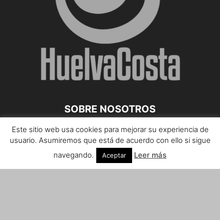
SOBRE NOSOTROS
Este sitio web usa cookies para mejorar su experiencia de
Teléfono de contacto: 959 807 059
usuario. Asumiremos que está de acuerdo con ello si sigue
¡Anúnciate!
navegando.
Leer más
Aceptar
Envíanos tus notas de prensa a:
prensa@huelvacosta.com
Contáctenos:
info@huelvacosta.com