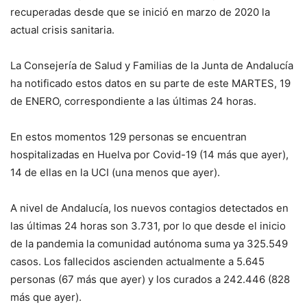
recuperadas desde que se inició en marzo de 2020 la
actual crisis sanitaria.
La Consejería de
S
alud y Familias de la Junta de Andalucía
ha notificado estos datos en su parte de este
MARTES, 19
de
ENERO, correspondiente a las últimas 24 horas
.
E
n estos momentos
129
personas se encuentran
hospitalizadas en Huelva por Covid-19
(14 más que ayer),
14 de
ellas en la UCI
(una menos que ayer)
.
A nivel de
Andalucía
,
los
nuevos contagios detectados en
las últimas 24 horas son 3.731, por lo que desde el inicio
de la pandemia la comunidad autónoma suma ya 325.549
casos. Los f
allecidos ascienden actualmente a
5.645
personas (
67
más que
ayer
) y los curados a
242.446
(
828
más que
ayer
).