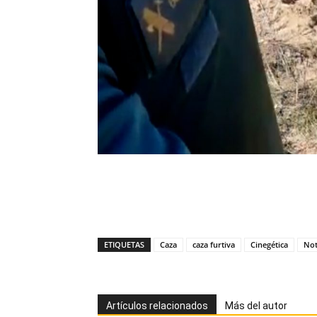
ETIQUETAS
Caza
caza furtiva
Cinegética
Not
Artículos relacionados
Más del autor