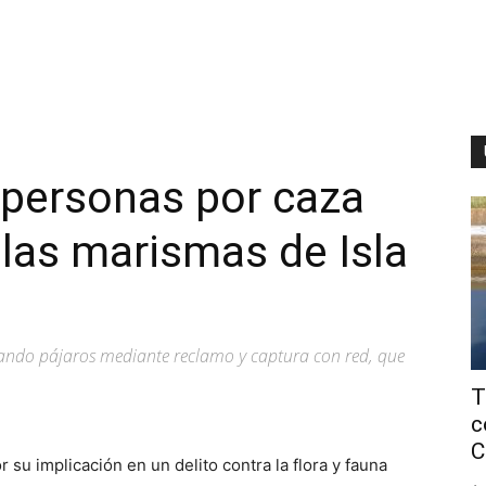
 personas por caza
 las marismas de Isla
zando pájaros mediante reclamo y captura con red, que
T
c
C
 su implicación en un delito contra la flora y fauna