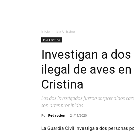
Inicio
Isla Cristina
Isla Cristina
Investigan a dos
ilegal de aves en
Cristina
Los dos investigados fueron sorprendidos ca
son artes prohibidas
Por
Redacción
-
24/11/2020
La Guardia Civil investiga a dos personas por