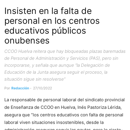
Insisten en la falta de
personal en los centros
educativos públicos
onubenses
CCOO Huelva reitera que hay bloqueadas plazas baremadas
de Personal de Administración y Servicios (PAS), pero sin
incorporarse, y señala que aunque “la Delegación de
Educación de la Junta asegura seguir el proceso, la
situación sigue sin resolverse”
Por
Redacción
-
27/10/2022
La responsable de personal laboral del sindicato provincial
de Enseñanza de CCOO en Huelva, Inés Pastoriza Lérida,
asegura que “los centros educativos con falta de personal
laboral viven situaciones insostenibles, desde la
administración aseguran seguir las pautas, pero lo cierto-