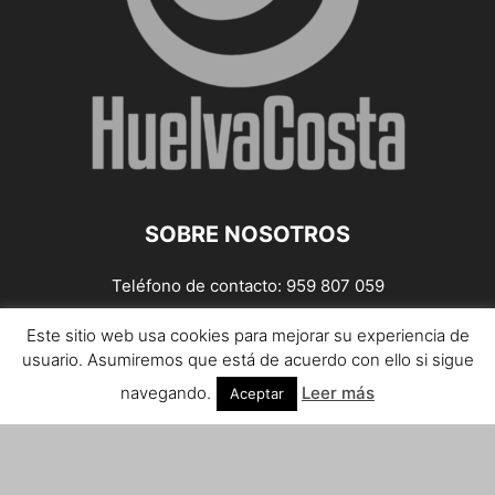
SOBRE NOSOTROS
Teléfono de contacto: 959 807 059
¡Anúnciate!
Este sitio web usa cookies para mejorar su experiencia de
usuario. Asumiremos que está de acuerdo con ello si sigue
Envíanos tus notas de prensa a:
prensa@huelvacosta.com
navegando.
Leer más
Aceptar
Contáctenos:
info@huelvacosta.com
SÍGUENOS