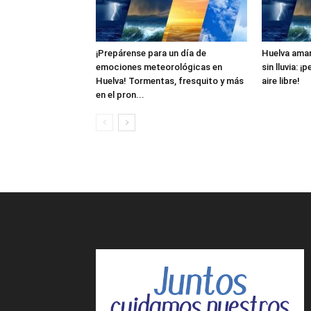
¡Prepárense para un día de
Huelva aman
emociones meteorológicas en
sin lluvia: ¡
Huelva! Tormentas, fresquito y más
aire libre!
en el pron...