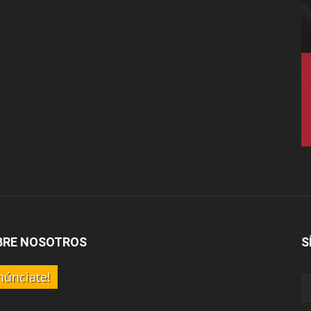
BRE NOSOTROS
S
núnciate!