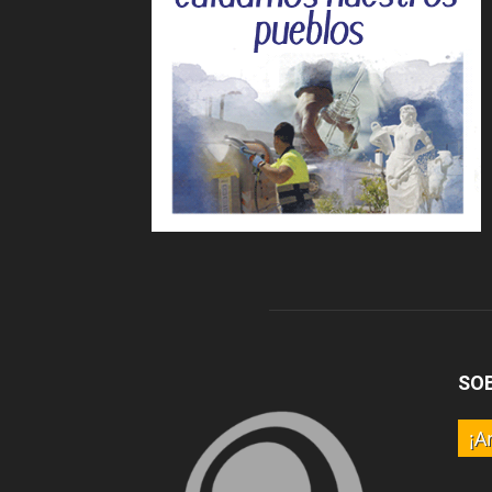
SO
¡A