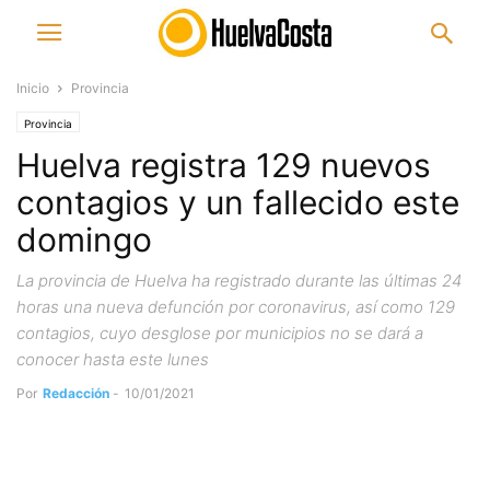
Inicio
Provincia
Provincia
Huelva registra 129 nuevos
contagios y un fallecido este
domingo
La provincia de Huelva ha registrado durante las últimas 24
horas una nueva defunción por coronavirus, así como 129
contagios, cuyo desglose por municipios no se dará a
conocer hasta este lunes
Por
Redacción
-
10/01/2021