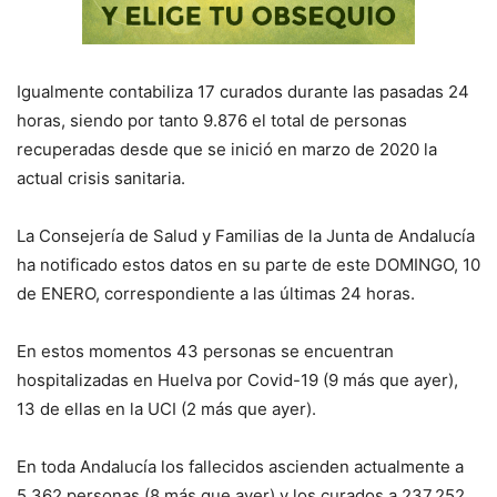
Igualmente contabiliza 17 curados durante las pasadas 24
horas, siendo por tanto 9.876 el total de personas
recuperadas desde que se inició en marzo de 2020 la
actual crisis sanitaria.
La Consejería de
S
alud y Familias de la Junta de Andalucía
ha notificado estos datos en su parte de este
DOMINGO, 10
de
ENERO, correspondiente a las últimas 24 horas
.
E
n estos momentos
43
personas se encuentran
hospitalizadas en Huelva por Covid-19
(9 más que ayer),
13 de
ellas en la UCI
(2 más que ayer)
.
En toda Andalucía los fallecidos ascienden actualmente a
5.362
personas (
8
más que
ayer
) y los curados a
237.252