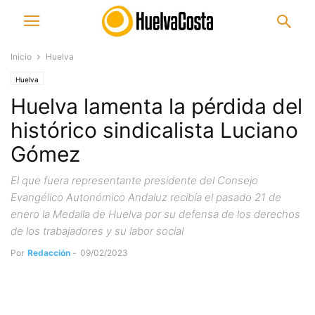
Inicio
Huelva
Huelva
Huelva lamenta la pérdida del
histórico sindicalista Luciano
Gómez
El que fuera representante presidente del Consejo
Evangélico Autonómico Andaluz recibía el pasado 21 de
enero la Medalla de Huelva por su defensa de los derechos
de los trabajadores y su labor social
Por
Redacción
-
09/02/2023