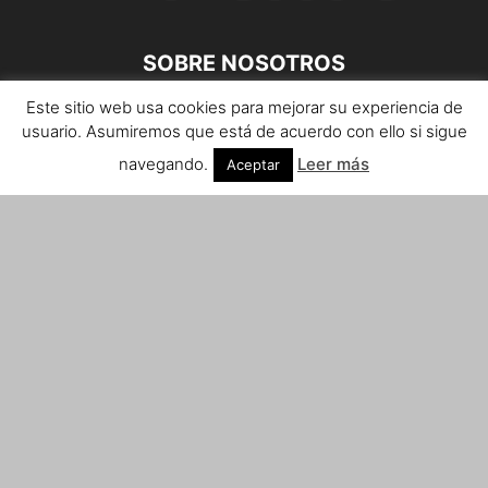
SOBRE NOSOTROS
Este sitio web usa cookies para mejorar su experiencia de
Teléfono de contacto: 959 807 059
usuario. Asumiremos que está de acuerdo con ello si sigue
¡Anúnciate!
navegando.
Leer más
Aceptar
Envíanos tus notas de prensa a:
prensa@huelvacosta.com
Contáctenos:
info@huelvacosta.com
SÍGUENOS
© HuelvaCosta