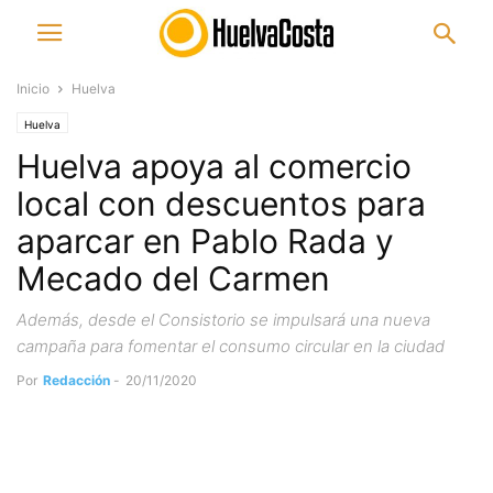
Inicio
Huelva
Huelva
Huelva apoya al comercio
local con descuentos para
aparcar en Pablo Rada y
Mecado del Carmen
Además, desde el Consistorio se impulsará una nueva
campaña para fomentar el consumo circular en la ciudad
Por
Redacción
-
20/11/2020