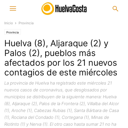
Inicio
Provincia
Provincia
Huelva (8), Aljaraque (2) y
Palos (2), pueblos más
afectados por los 21 nuevos
contagios de este miércoles
La provincia de Huelva ha registrado este miércoles 21
nuevos casos de coronavirus, que desglosados por
municipios se distribuyen de la siguiente manera: Huelva
(8), Aljaraque (2), Palos de la Frontera (2), Villalba del Alcor
(1), Aroche (1), Cabezas Rubias (1), Santa Bárbara de Casa
(1), Rociana del Condado (1), Cortegana (1), Minas de
Riotinto (1) y Nerva (1). El otro caso hasta sumar 21 no ha