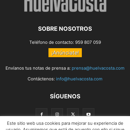
SOBRE NOSOTROS
Teléfono de contacto: 959 807 059
¡Anúnciate!
Envíanos tus notas de prensa a:
prensa@huelvacosta.com
Contáctenos:
info@huelvacosta.com
SÍGUENOS
Este sitio web usa cookies para mejorar su experiencia de
usuario. Asumiremos que está de acuerdo con ello si sigue