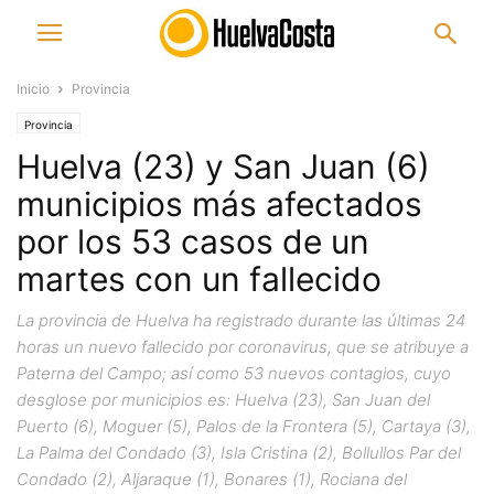
Inicio
Provincia
Provincia
Huelva (23) y San Juan (6)
municipios más afectados
por los 53 casos de un
martes con un fallecido
La provincia de Huelva ha registrado durante las últimas 24
horas un nuevo fallecido por coronavirus, que se atribuye a
Paterna del Campo; así como 53 nuevos contagios, cuyo
desglose por municipios es: Huelva (23), San Juan del
Puerto (6), Moguer (5), Palos de la Frontera (5), Cartaya (3),
La Palma del Condado (3), Isla Cristina (2), Bollullos Par del
Condado (2), Aljaraque (1), Bonares (1), Rociana del