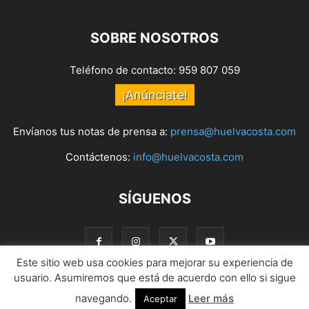
SOBRE NOSOTROS
Teléfono de contacto: 959 807 059
¡Anúnciate!
Envíanos tus notas de prensa a:
prensa@huelvacosta.com
Contáctenos:
info@huelvacosta.com
SÍGUENOS
Este sitio web usa cookies para mejorar su experiencia de
usuario. Asumiremos que está de acuerdo con ello si sigue
navegando.
Leer más
© HuelvaCosta
Aceptar