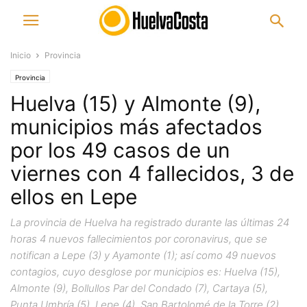
Inicio
Provincia
Provincia
Huelva (15) y Almonte (9),
municipios más afectados
por los 49 casos de un
viernes con 4 fallecidos, 3 de
ellos en Lepe
La provincia de Huelva ha registrado durante las últimas 24
horas 4 nuevos fallecimientos por coronavirus, que se
notifican a Lepe (3) y Ayamonte (1); así como 49 nuevos
contagios, cuyo desglose por municipios es: Huelva (15),
Almonte (9), Bollullos Par del Condado (7), Cartaya (5),
Punta Umbría (5), Lepe (4), San Bartolomé de la Torre (2),