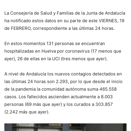
La Consejería de
S
alud y Familias de la Junta de Andalucía
ha notificado estos datos en su parte de este
VIERNES, 19
de
FEBRERO, correspondiente a las últimas 24 horas
.
E
n estos momentos
131
personas se encuentran
hospitalizadas en Huelva por
coronavirus (17 menos que
ayer), 26 de
ellas en la UCI
(tres menos que ayer)
.
A nivel de
Andalucía los
nuevos contagios detectados en
las últimas 24 horas son 2.293, por lo que desde el inicio
de la pandemia la comunidad autónoma suma 465.558
casos. Los f
allecidos ascienden actualmente a
8.003
personas (
69
más que
ayer
) y los curados a
303.857
(
2.242
más que
ayer
).