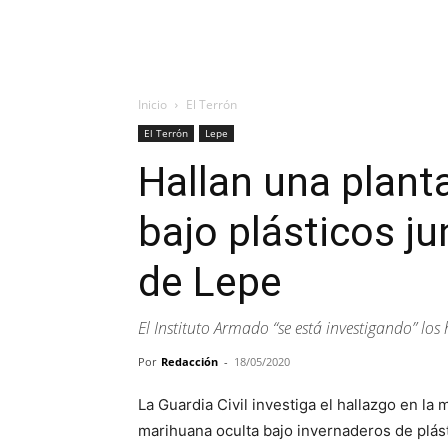
Inicio
El Terrón
El Terrón
Lepe
Hallan una plant
bajo plásticos ju
de Lepe
El Instituto Armado “se está investigando” los
Por
Redacción
-
18/05/2020
La Guardia Civil investiga el hallazgo en l
marihuana oculta bajo invernaderos de plást