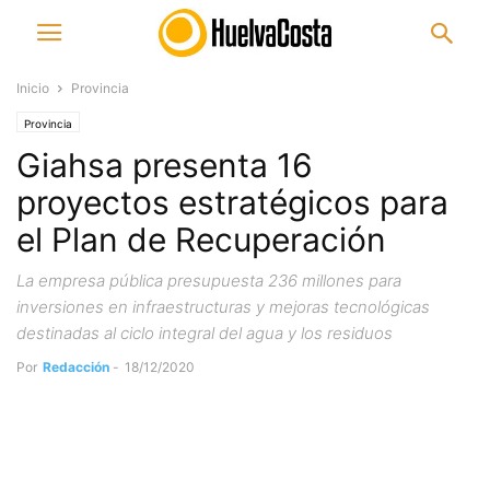
Inicio
Provincia
Provincia
Giahsa presenta 16
proyectos estratégicos para
el Plan de Recuperación
La empresa pública presupuesta 236 millones para
inversiones en infraestructuras y mejoras tecnológicas
destinadas al ciclo integral del agua y los residuos
Por
Redacción
-
18/12/2020