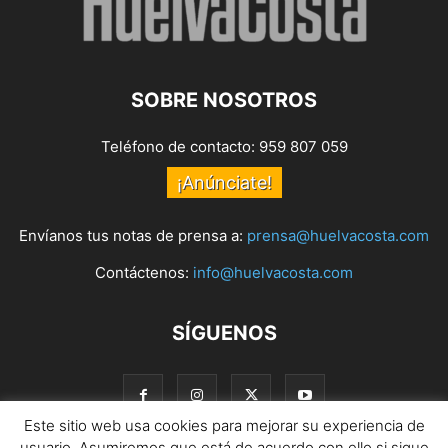
SOBRE NOSOTROS
Teléfono de contacto: 959 807 059
¡Anúnciate!
Envíanos tus notas de prensa a:
prensa@huelvacosta.com
Contáctenos:
info@huelvacosta.com
SÍGUENOS
Este sitio web usa cookies para mejorar su experiencia de
usuario. Asumiremos que está de acuerdo con ello si sigue