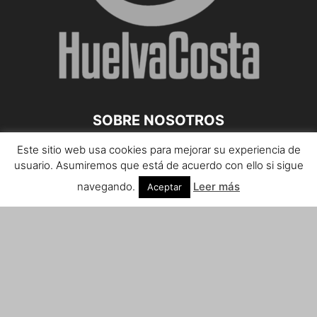
SOBRE NOSOTROS
Este sitio web usa cookies para mejorar su experiencia de
Teléfono de contacto: 959 807 059
usuario. Asumiremos que está de acuerdo con ello si sigue
¡Anúnciate!
navegando.
Leer más
Aceptar
Envíanos tus notas de prensa a:
prensa@huelvacosta.com
Contáctenos:
info@huelvacosta.com
SÍGUENOS