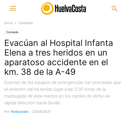
Inicio
Condado
Condado
Evacúan al Hospital Infanta
Elena a tres heridos en un
aparatoso accidente en el
km. 38 de la A-49
Fuentes de los equipos de emergencias han precisado que
el siniestro vial ha tenido lugar a las 5:30 horas de la
madrugada de este martes en los carriles de dicha vía
rápida dirección hacia Sevilla.
Por
Redacción
-
22/06/2021