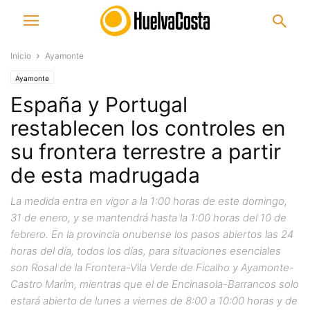
Inicio
Ayamonte
Ayamonte
España y Portugal
restablecen los controles en
su frontera terrestre a partir
de esta madrugada
La medida entra en vigor a la 1:00 horas de este domingo,
31 de enero, y se mantendrá hasta la 1:00 horas del 10 de
febrero. En la provincia onubense los pasos abiertos las 24
horas del día, todos los días, para situaciones esenciales
son Rosal de la Frontera-Vila Verde de Ficalho y Ayamonte-
Castro Marím, mientras que el de Encinasola-Barrancos solo
estará abierto de lunes a viernes de 8:00 a 10:00 horas y de