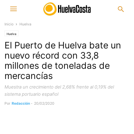
Inicio
Huelva
Huelva
El Puerto de Huelva bate un
nuevo récord con 33,8
millones de toneladas de
mercancías
Muestra un crecimiento del 2,68% frente al 0,19% del
sistema portuario español
Por
Redacción
-
20/02/2020