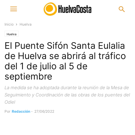
Inicio
Huelva
Huelva
El Puente Sifón Santa Eulalia
de Huelva se abrirá al tráfico
del 1 de julio al 5 de
septiembre
La medida se ha adoptada durante la reunión de la Mesa de
Seguimiento y Coordinación de las obras de los puentes del
Odiel
Por
Redacción
-
27/06/2022