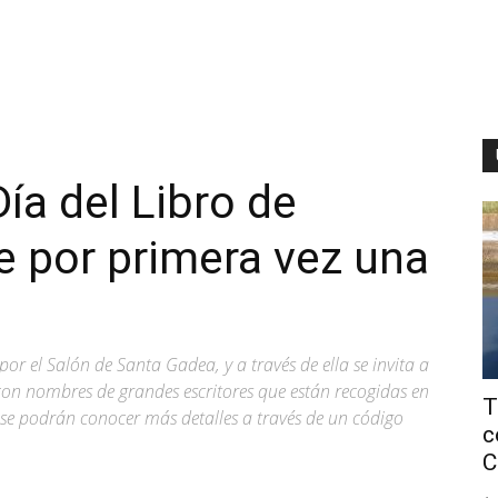
ía del Libro de
 por primera vez una
 por el Salón de Santa Gadea, y a través de ella se invita a
 con nombres de grandes escritores que están recogidas en
T
se podrán conocer más detalles a través de un código
c
C