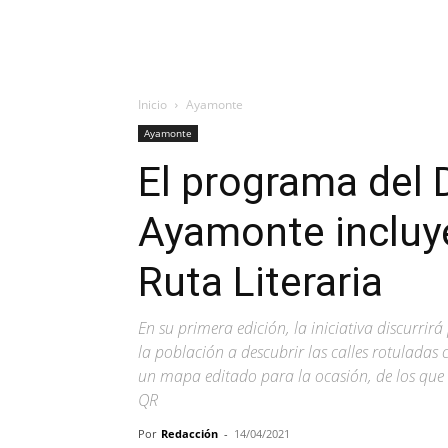
Inicio
Ayamonte
Ayamonte
El programa del D
Ayamonte incluye
Ruta Literaria
En su primera edición, la iniciativa discurrirá
la población a descubrir las calles rotuladas
un mapa editado para la ocasión, de los que 
QR
Por
Redacción
-
14/04/2021