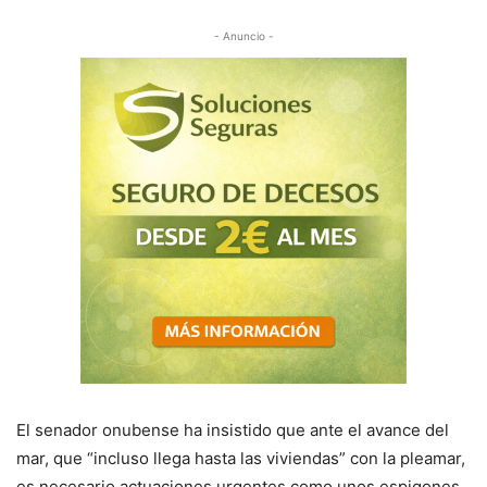
- Anuncio -
El senador onubense ha insistido que ante el avance del
mar, que “incluso llega hasta las viviendas” con la pleamar,
es necesario actuaciones urgentes como unos espigones