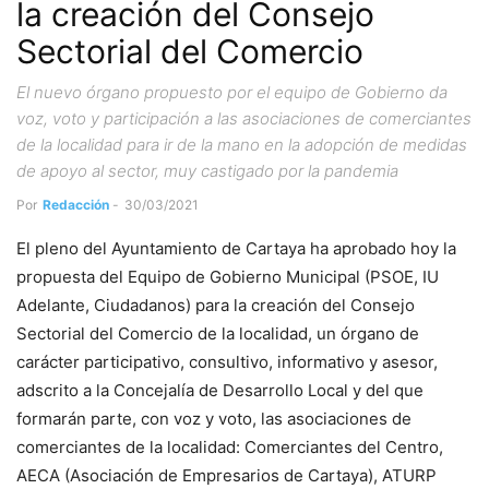
la creación del Consejo
Sectorial del Comercio
El nuevo órgano propuesto por el equipo de Gobierno da
voz, voto y participación a las asociaciones de comerciantes
de la localidad para ir de la mano en la adopción de medidas
de apoyo al sector, muy castigado por la pandemia
Por
Redacción
-
30/03/2021
El pleno del Ayuntamiento de Cartaya ha aprobado hoy la
propuesta del Equipo de Gobierno Municipal (PSOE, IU
Adelante, Ciudadanos) para la creación del Consejo
Sectorial del Comercio de la localidad, un órgano de
carácter participativo, consultivo, informativo y asesor,
adscrito a la Concejalía de Desarrollo Local y del que
formarán parte, con voz y voto, las asociaciones de
comerciantes de la localidad: Comerciantes del Centro,
AECA (Asociación de Empresarios de Cartaya), ATURP