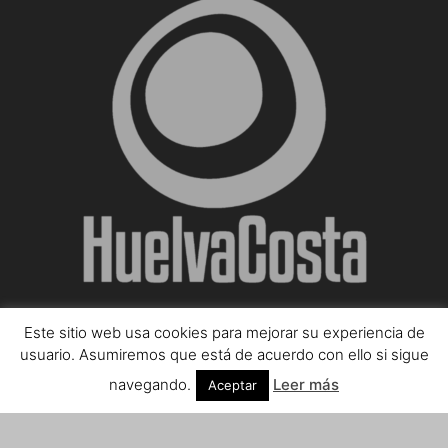
Este sitio web usa cookies para mejorar su experiencia de
SOBRE NOSOTROS
usuario. Asumiremos que está de acuerdo con ello si sigue
navegando.
Leer más
Aceptar
Teléfono de contacto: 959 807 059
¡Anúnciate!