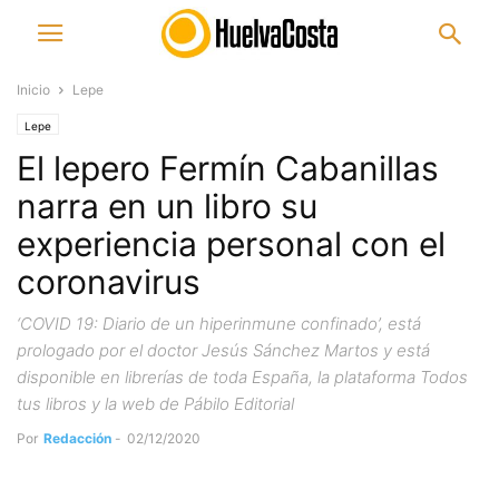
Inicio
Lepe
Lepe
El lepero Fermín Cabanillas
narra en un libro su
experiencia personal con el
coronavirus
‘COVID 19: Diario de un hiperinmune confinado’, está
prologado por el doctor Jesús Sánchez Martos y está
disponible en librerías de toda España, la plataforma Todos
tus libros y la web de Pábilo Editorial
Por
Redacción
-
02/12/2020