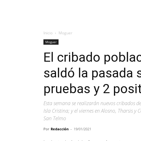
Inicio
Moguer
Moguer
El cribado pobla
saldó la pasada
pruebas y 2 posi
Esta semana se realizarán nuevos cribados de es
Isla Cristina; y el viernes en Alosno, Tharsis
San Telmo
Por
Redacción
-
19/01/2021