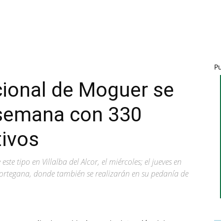
P
cional de Moguer se
 semana con 330
tivos
te tipo en Villalba del Alcor, el miércoles; el jueves en
 y Cortegana, donde también se realizarán en su pedanía de