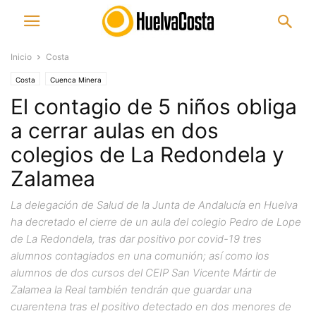
Inicio
Costa
Costa
Cuenca Minera
El contagio de 5 niños obliga
a cerrar aulas en dos
colegios de La Redondela y
Zalamea
La delegación de Salud de la Junta de Andalucía en Huelva
ha decretado el cierre de un aula del colegio Pedro de Lope
de La Redondela, tras dar positivo por covid-19 tres
alumnos contagiados en una comunión; así como los
alumnos de dos cursos del CEIP San Vicente Mártir de
Zalamea la Real también tendrán que guardar una
cuarentena tras el positivo detectado en dos menores de