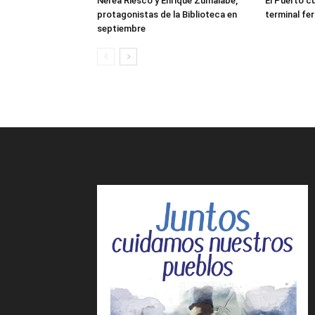
Nerea Riesco y Enrique Zumalabe,
El Puerto cu
protagonistas de la Biblioteca en
terminal fer
septiembre