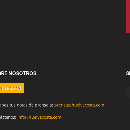
BRE NOSOTROS
S
núnciate!
anos tus notas de prensa a:
prensa@huelvacosta.com
áctenos:
info@huelvacosta.com