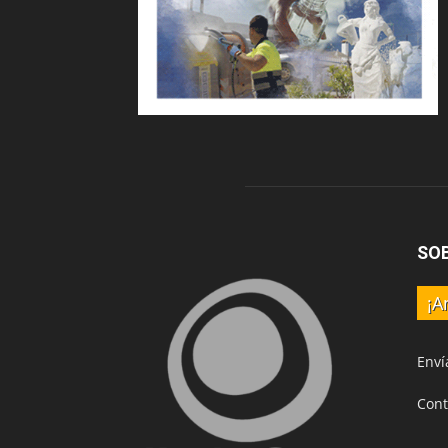
SO
¡A
Enví
Cont