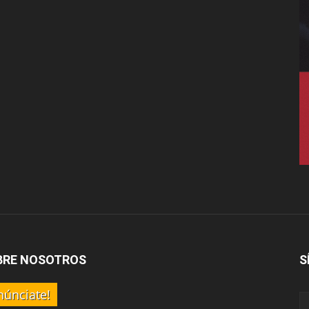
BRE NOSOTROS
S
núnciate!