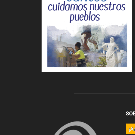
SO
¡A