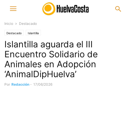
Inicio
Destacado
Destacado
Islantilla
Islantilla aguarda el III
Encuentro Solidario de
Animales en Adopción
‘AnimalDipHuelva’
Por
Redacción
-
17/06/2026