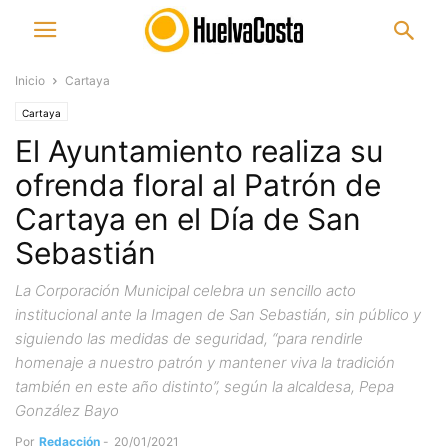
Inicio
Cartaya
Cartaya
El Ayuntamiento realiza su
ofrenda floral al Patrón de
Cartaya en el Día de San
Sebastián
La Corporación Municipal celebra un sencillo acto
institucional ante la Imagen de San Sebastián, sin público y
siguiendo las medidas de seguridad, “para rendirle
homenaje a nuestro patrón y mantener viva la tradición
también en este año distinto”, según la alcaldesa, Pepa
González Bayo
Por
Redacción
-
20/01/2021