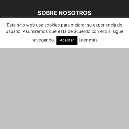
SOBRE NOSOTROS
Este sitio web usa cookies para mejorar su experiencia de
Teléfono de contacto: 959 807 059
usuario. Asumiremos que está de acuerdo con ello si sigue
¡Anúnciate!
navegando.
Leer más
Aceptar
Envíanos tus notas de prensa a:
prensa@huelvacosta.com
Contáctenos:
info@huelvacosta.com
SÍGUENOS
© HuelvaCosta