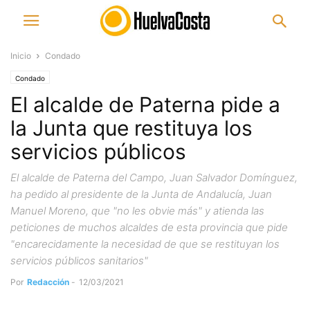
Inicio
Condado
Condado
El alcalde de Paterna pide a
la Junta que restituya los
servicios públicos
El alcalde de Paterna del Campo, Juan Salvador Domínguez,
ha pedido al presidente de la Junta de Andalucía, Juan
Manuel Moreno, que "no les obvie más" y atienda las
peticiones de muchos alcaldes de esta provincia que pide
"encarecidamente la necesidad de que se restituyan los
servicios públicos sanitarios"
Por
Redacción
-
12/03/2021