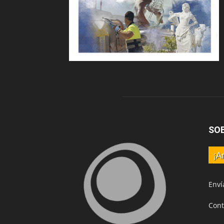
SO
¡A
Enví
Cont