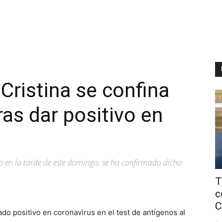
 Cristina se confina
ras dar positivo en
do en la tarde de este domingo, se ha confirmado dicho
T
c
C
dado positivo en coronavirus en el test de antígenos al