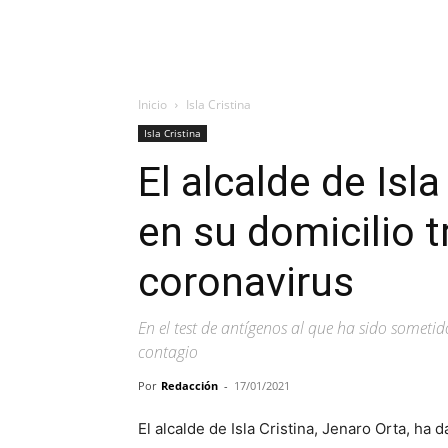
Inicio
Isla Cristina
Isla Cristina
El alcalde de Isla
en su domicilio t
coronavirus
En el test de antígenos al que ha sido someti
contagio
Por
Redacción
-
17/01/2021
El alcalde de Isla Cristina, Jenaro Orta, ha 