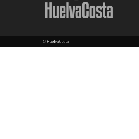
© HuelvaCosta