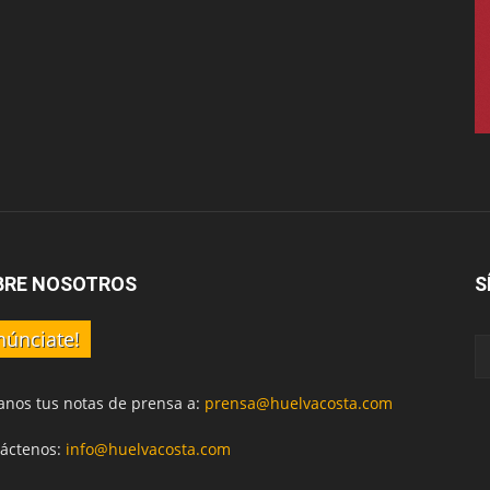
BRE NOSOTROS
S
núnciate!
anos tus notas de prensa a:
prensa@huelvacosta.com
áctenos:
info@huelvacosta.com