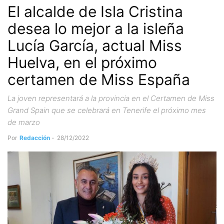
El alcalde de Isla Cristina
desea lo mejor a la isleña
Lucía García, actual Miss
Huelva, en el próximo
certamen de Miss España
La joven representará a la provincia en el Certamen de Miss
Grand Spain que se celebrará en Tenerife el próximo mes
de marzo
Por
Redacción
-
28/12/2022