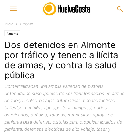
Inicio
Almonte
Almonte
Dos detenidos en Almonte
por tráfico y tenencia ilícita
de armas, y contra la salud
pública
Comercializaban una amplia variedad de pistolas
detonadoras susceptibles de ser transformables en armas
de fuego reales, navajas automáticas, hachas tácticas,
ballestas, cuchillos tipo apertura ‘mariposa’, puños
americanos, puñales, katanas, nunchakus, sprays de
pimienta para defensa, pistolas para propulsar líquidos de
pimienta, defensas eléctricas de alto voltaje, taser y