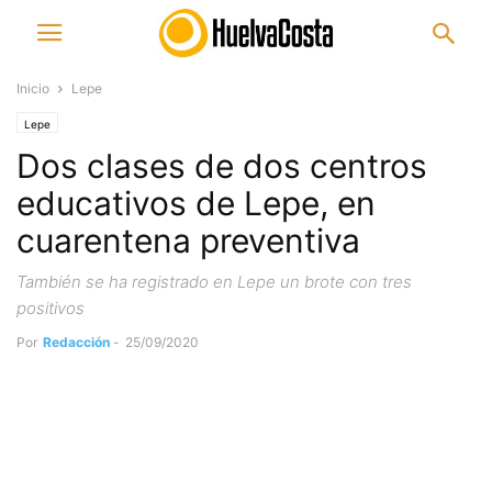
Inicio
Lepe
Lepe
Dos clases de dos centros
educativos de Lepe, en
cuarentena preventiva
También se ha registrado en Lepe un brote con tres
positivos
Por
Redacción
-
25/09/2020