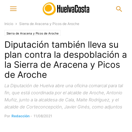
Inicio
Sierra de Aracena y Picos de Aroche
Sierra de Aracena y Picos de Aroche
Diputación también lleva su
plan contra la despoblación a
la Sierra de Aracena y Picos
de Aroche
La Diputación de Huelva abre una oficina comarcal para tal
fin, que está coordinada por el alcalde de Aroche, Antonio
Muñiz, junto a la alcaldesa de Cala, Maite Rodríguez, y el
alcalde de Corteconcepción, Javier Ginés, como adjuntos
Por
Redacción
-
11/08/2021