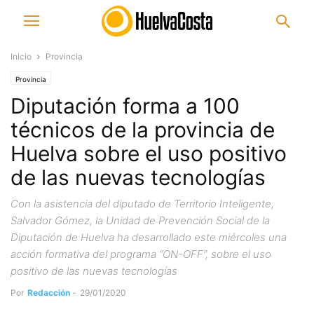
Inicio
Provincia
Provincia
Diputación forma a 100
técnicos de la provincia de
Huelva sobre el uso positivo
de las nuevas tecnologías
Con la asistencia del diputado de Territorio Inteligente,
Salvador Gómez, la Unidad de Prevención Social de la
Diputación de Huelva ha desarrollado este miércoles una
acción formativa del programa “ON-OFF”, sobre el uso
positivo de las nuevas tecnologías
Por
Redacción
-
29/01/2020