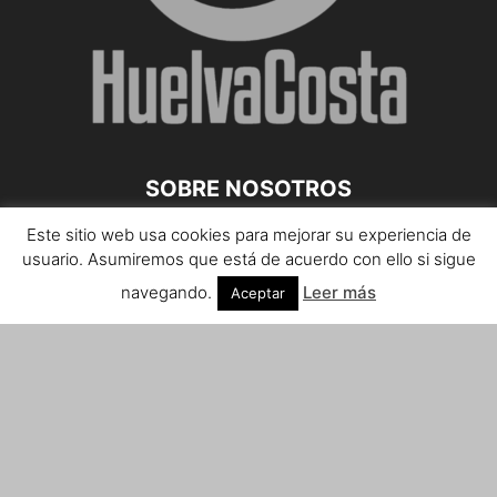
SOBRE NOSOTROS
Este sitio web usa cookies para mejorar su experiencia de
Teléfono de contacto: 959 807 059
usuario. Asumiremos que está de acuerdo con ello si sigue
¡Anúnciate!
navegando.
Leer más
Aceptar
Envíanos tus notas de prensa a:
prensa@huelvacosta.com
Contáctenos:
info@huelvacosta.com
SÍGUENOS