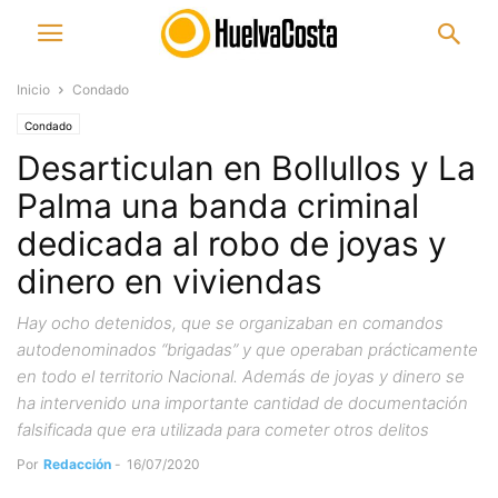
Inicio
Condado
Condado
Desarticulan en Bollullos y La
Palma una banda criminal
dedicada al robo de joyas y
dinero en viviendas
Hay ocho detenidos, que se organizaban en comandos
autodenominados “brigadas” y que operaban prácticamente
en todo el territorio Nacional. Además de joyas y dinero se
ha intervenido una importante cantidad de documentación
falsificada que era utilizada para cometer otros delitos
Por
Redacción
-
16/07/2020