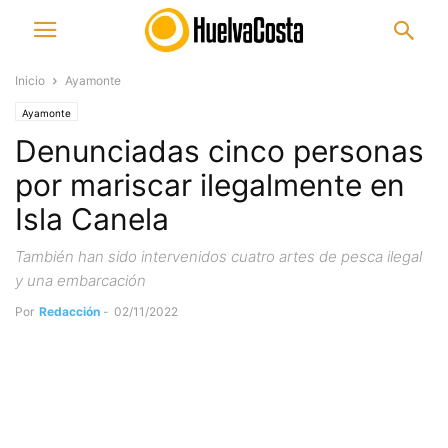
Inicio
Ayamonte
Ayamonte
Denunciadas cinco personas
por mariscar ilegalmente en
Isla Canela
También han sido intervenidos cuatro artes de pesca ilegal
y una embarcación
Por
Redacción
-
02/11/2022