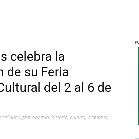
P
 celebra la
 de su Feria
ltural del 2 al 6 de
es’ aúna gastronomía, historia, cultura, artesanía,