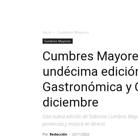
Inicio
Cumbres Mayores
Cumbres Mayores
Cumbres Mayores
undécima edición
Gastronómica y Cu
diciembre
Esta nueva edición de ‘Saborea Cumbres Mayor
ponencias y música en directo
Por
Redacción
-
25/11/2022